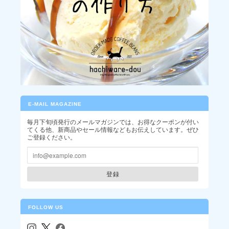
インドネシア / マンデリン アチェ レッドガヨ(100g)
2026/06/26
アイスコーヒー好きの友達が遊びに来るため購入しました。 彼女
もとても気に入ってくれて『美味しい〜』とゴクゴク。 美味しく
て楽しい時間をありがとうございました♪
いつもありがとうございます。お友だち
E-MAIL MAGAZINE
にも気に入っていただけて嬉しいです。
ぜひまたよろしくお願いいたします。
毎月下旬頃発行のメールマガジンでは、お得なクーポンが付い
てくる他、新商品やセール情報などもお伝えしています。ぜひ
ご登録ください。
登録
インドネシア / マンデリン アチェ レッドガヨ(200g)
2026/06/08
FOLLOW US
美味しかったです〜〜！ 個人焙煎、応援してます！