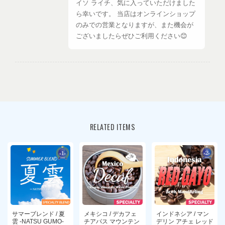
イソ ライチ、気に入っていただけました
ら幸いです。 当店はオンラインショップ
のみでの営業となりますが、また機会が
ございましたらぜひご利用ください😊
エチオピア / イルガチェフェ チェルベサ G1 ナチュラル(200g)
2026/08/05
RELATED ITEMS
とてもフルーティーで何杯でもいけちゃう感じで美味しくいただ
きました
気に入っていただけてよかったです！こ
ちらはすでに終売となりましたが、同じ
くフルーティな浅煎りではエチオピア シ
ャンタウェネ、コロンビア エルパライソ
ライチなども扱っておりますので、よろ
サマーブレンド / 夏
メキシコ / デカフェ
インドネシア / マン
雲 -NATSU GUMO-
チアパス マウンテン
デリン アチェ レッド