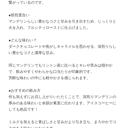
繋がっているのです。
●焙煎度合い
マンデリンらしい豊かなコクと甘みを引き出すため、じっくりと
火を入れ、フルシティローストに仕上げました。
●どんな味わい？
ダークチョコレートや焦がしキャラメルを思わせる、深煎りらし
い豊かなコクと濃厚な甘み。
同じマンデリンでもリントン産に比べるとキレや苦みは穏やか
で、飲みやすくやわらかな口当たりが印象的です。
芳醇な味わいの中にも軽やかさを感じられます。
●おすすめの飲み方
何も加えずにお召し上がりいただくことで、深煎りマンデリンの
厚みのある味わいと余韻が素直に伝わります。アイスコーヒーに
しても絶品です！
ミルクを加えると香ばしさと甘みがより引き立ち、まろやかでコ