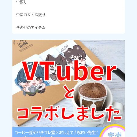
中煎り
中深煎り・深煎り
もはや生活必需品ローリングストックしています😽
その他のアイテム
いつもありがとうございます。デカフェ
のストック、実は我が家でもやってま
す。いつでも飲める安心感はちょっと嬉
しいですよね！
コロンビア / ベジャ・ビスタ農園 チロソ ウォッシュト(100g)
2026/07/30
ついつい、手が伸びてしまう。好みの銘柄です🥰
いつものチロソ、ありがとうございまし
た！だいぶ在庫が少なくなってきました