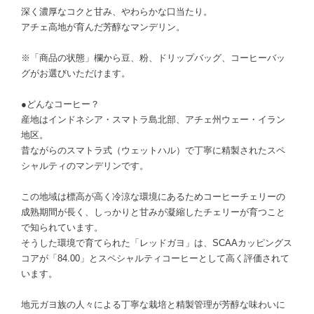
深く濃厚なコクと甘み、やわらかな口当たり。
アチェ高地が育んだ芳醇なマンデリン。
※「商品の状態」欄から豆、粉、ドリップバッグ、コーヒーバッ
グがお選びいただけます。
●どんなコーヒー？
産地はインドネシア・スマトラ島北部、アチェ州ウェー・イラン
地区。
昔ながらのスマトラ式（ウェットハル）で丁寧に精製されたスペ
シャルティのマンデリンです。
この地域は標高が高く冷涼な環境にあるためコーヒーチェリーの
成熟期間が長く、しっかりと甘みが凝縮したチェリーが育つこと
で知られています。
そうした環境で育てられた「レッドガヨ」は、SCAAカッピングス
コアが「84.00」とスペシャルティコーヒーとして高く評価されて
います。
地元ガヨ族の人々による丁寧な栽培と精製管理が芳醇な味わいに