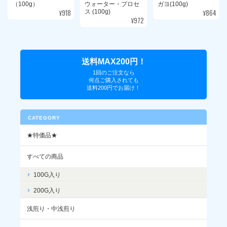
しければぜひお試しください。
（100g）
ウォーター・プロセ
ガヨ(100g)
¥918
¥864
ス (100g)
¥972
ルワンダ / ブゴイ レッドブルボン ウォッシュド(100g)
送料MAX200円！
2026/07/30
1回のご注文なら
何点ご購入されても
送料200円でお届け！
こちらも美味しかったです！
CATEGORY
奇をてらわず、シーンを選ばないコーヒ
ーを、と思い仕入れたルワンダですが、
★特価品★
お口に合ったようで安心いたしました。
すべての商品
またぜひお願いいたします。
100G入り
200G入り
浅煎り・中浅煎り
メキシコ / デカフェ チアパス マウンテンウォーター・プロセス (100g)
2026/07/30