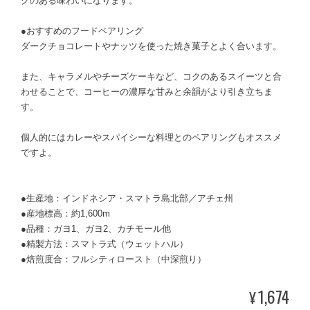
クのある味わいになります。
●おすすめのフードペアリング
ダークチョコレートやナッツを使った焼き菓子とよく合います。
また、キャラメルやチーズケーキなど、コクのあるスイーツと合
わせることで、コーヒーの濃厚な甘みと余韻がより引き立ちま
す。
個人的にはカレーやスパイシーな料理とのペアリングもオススメ
ですよ。
●生産地：インドネシア・スマトラ島北部／アチェ州
●産地標高：約1,600m
●品種：ガヨ1、ガヨ2、カチモール他
●精製方法：スマトラ式（ウェットハル）
●焙煎度合：フルシティロースト（中深煎り）
1,674
¥