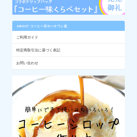
ので、もしよろしければ取り置きなども
ご相談ください。
ABOUT コーヒー豆やハチワレ堂
ご利用ガイド
サマーブレンド / 夏雲 -NATSU GUMO-（100g）
特定商取引法に基づく表記
2026/07/30
お問い合わせ
夏雲、猛暑もこのブレンドに再会できる季節と思えば嬉しい☺️毎
年、美味しいです！
今年の夏雲もお口に合ったようで安心い
たしました！まだまだ暑い日が続きます
が、無理をなさらずお過ごしください。