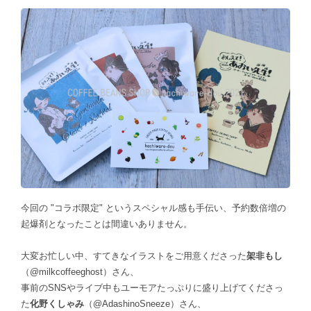
今回の "コラボ限定" というスペシャル感も手伝い、予約数倍増の
起爆剤となったことは間違いありません。
大変お忙しい中、すてきなイラストをご用意くださった
架非もし
（@milkcoffeeghost）さん、
事前のSNSやライブ中もユーモアたっぷりに盛り上げてくださっ
た
化野くしゃみ
（@AdashinoSneeze）さん、