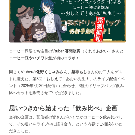
コーヒー界隈でも注目のVtuber
暮間淡宵
（くれまあおい）さんと
コーヒー豆やハチワレ堂
が初のコラボ！
同じくVtuberの
化野くしゃみ
さん、
架非もし
さんのお二人をゲス
トに迎えた、第3回「おしえて！あおい先生！」のライブ配信イベ
ント（2025年7月30日配信）に合わせ、3種のドリップバッグ飲み
比べセットを販売させていただきました。
思いつきから始まった「飲み比べ」企画
当初の企画は、配信者の皆さんがいくつかコーヒーを飲み比べし
て、その違いをライブ中に語り合う、という内容でご相談をいた
だきました。