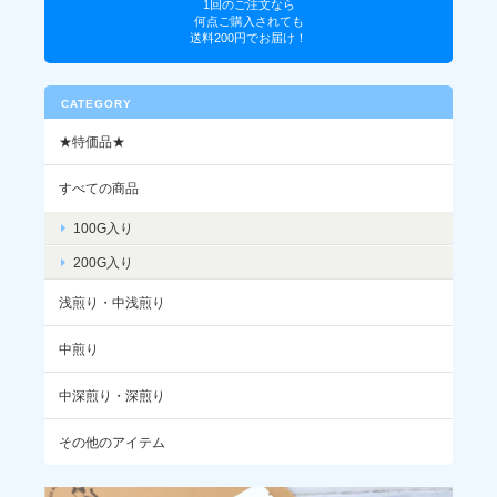
1回のご注文なら
年、美味しいです！
何点ご購入されても
送料200円でお届け！
CATEGORY
インドネシア / マンデリン アチェ レッドガヨ(100g)
★特価品★
2026/06/26
すべての商品
アイスコーヒー好きの友達が遊びに来るため購入しました。 彼女
100G入り
もとても気に入ってくれて『美味しい〜』とゴクゴク。 美味しく
て楽しい時間をありがとうございました♪
200G入り
浅煎り・中浅煎り
いつもありがとうございます。お友だち
にも気に入っていただけて嬉しいです。
中煎り
ぜひまたよろしくお願いいたします。
中深煎り・深煎り
その他のアイテム
インドネシア / マンデリン アチェ レッドガヨ(200g)