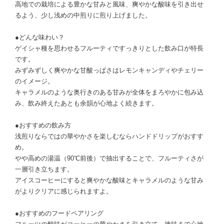
高地での栽培による豊かな甘みと風味、爽やかな酸味を引き出せ
るよう、少し浅めの中煎りに煎り上げました。
●どんな味わい？
ゲイシャ種を思わせるフルーティですっきりとした飲み口が特長
です。
みずみずしく爽やかな甘酸っぱさはレモンキャンディやチェリー
のイメージ。
キャラメルのような奥行きのある甘みが全体をまろやかに包み込
み、飲み終えたあとも余韻が心地よく続きます。
●おすすめの飲み方
浅煎りならではの華やかさを楽しむならハンドドリップがおすす
め。
やや高めの湯温（90℃前後）で抽出することで、フルーティさが
一層引き立ちます。
アイスコーヒーにすると爽やかな酸味とキャラメルのような甘み
がよりクリアに感じられますよ。
●おすすめのフードペアリング