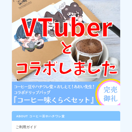
2026/06/08
美味しかったです〜〜！ 個人焙煎、応援してます！
このたびはありがとうございました！こ
れからも美味しいコーヒーをお届けでき
るように頑張ります
ブラジル / プレミアムショコラ サントアントニオ
2026/05/18
ABOUT コーヒー豆やハチワレ堂
ご利用ガイド
ブラジル / トミオフクダ DOT バレ・ド・クリスタル農園 (100g)