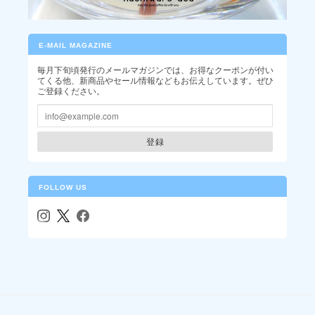
いつもありがとうございます！デカフェ
は時間帯を気にせず飲めるのが助かりま
すよね。我が家でも常備してます
E-MAIL MAGAZINE
毎月下旬頃発行のメールマガジンでは、お得なクーポンが付い
てくる他、新商品やセール情報などもお伝えしています。ぜひ
ご登録ください。
コロンビア / ベジャ・ビスタ農園 チロソ ウォッシュト(100g)
2026/04/21
登録
珈琲のコクと香りがあって後味すっきり。とてもバランスが良く
て何度もリピートしています！美味しい！
FOLLOW US
今回もチロソをお選びいただき、ありが
とうございます！ほどよいコクと軽い口
当たりはいかにも春らしく飲みやすいで
すよね。おすすめのペアリングなどもあ
りましたら、ぜひ教えてください。