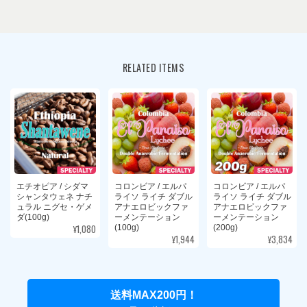
メキシコ / デカフェ チアパス マウンテンウォーター・プロセス (100g)
2026/07/30
RELATED ITEMS
もはや生活必需品ローリングストックしています😽
コロンビア / ベジャ・ビスタ農園 チロソ ウォッシュト(100g)
2026/07/30
ついつい、手が伸びてしまう。好みの銘柄です🥰
エチオピア / シダマ
コロンビア / エルパ
コロンビア / エルパ
シャンタウェネ ナチ
ライソ ライチ ダブル
ライソ ライチ ダブル
ュラル ニグセ・ゲメ
アナエロビックファ
アナエロビックファ
ダ(100g)
ーメンテーション
ーメンテーション
¥1,080
(100g)
(200g)
¥1,944
¥3,834
サマーブレンド / 夏雲 -NATSU GUMO-（100g）
2026/07/30
送料MAX200円！
夏雲、猛暑もこのブレンドに再会できる季節と思えば嬉しい☺️毎