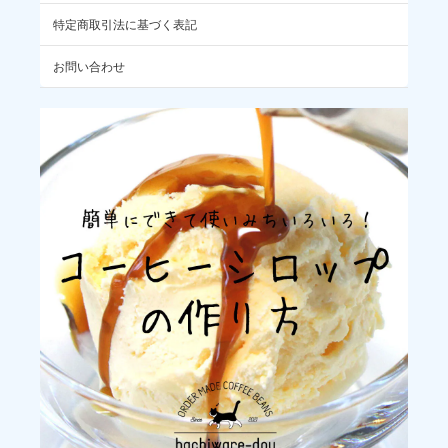
2026/05/18
特定商取引法に基づく表記
定期的にリピートしたい銘柄で、セール価格は嬉しいです☺️
お問い合わせ
リピートでのご購入ありがとうございま
す。うちのお店でもすっかり定番となっ
たトミオフクダ。まだしばらくは在庫が
ありますので、ぜひまたお願いいたしま
す✨
メキシコ / デカフェ チアパス マウンテンウォーター・プロセス (100g)
2026/05/18
安定の美味しさ、必需品です！