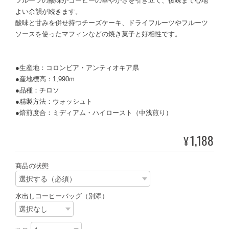
フルーツの酸味がコーヒーの華やかさを引き立て、後味まで心地
よい余韻が続きます。
酸味と甘みを併せ持つチーズケーキ、ドライフルーツやフルーツ
ソースを使ったマフィンなどの焼き菓子と好相性です。
●生産地：コロンビア・アンティオキア県
●産地標高：1,990m
●品種：チロソ
●精製方法：ウォッシュト
●焙煎度合：ミディアム・ハイロースト（中浅煎り）
1,188
¥
商品の状態
水出しコーヒーバッグ（別添）