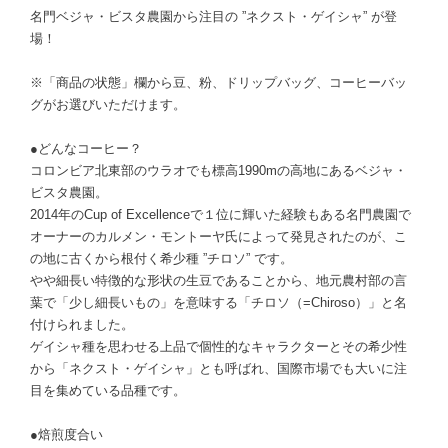
名門ベジャ・ビスタ農園から注目の ”ネクスト・ゲイシャ” が登
場！
※「商品の状態」欄から豆、粉、ドリップバッグ、コーヒーバッ
グがお選びいただけます。
●どんなコーヒー？
コロンビア北東部のウラオでも標高1990mの高地にあるベジャ・
ビスタ農園。
2014年のCup of Excellenceで１位に輝いた経験もある名門農園で
オーナーのカルメン・モントーヤ氏によって発見されたのが、こ
の地に古くから根付く希少種 ”チロソ” です。
やや細長い特徴的な形状の生豆であることから、地元農村部の言
葉で「少し細長いもの」を意味する「チロソ（=Chiroso）」と名
付けられました。
ゲイシャ種を思わせる上品で個性的なキャラクターとその希少性
から「ネクスト・ゲイシャ」とも呼ばれ、国際市場でも大いに注
目を集めている品種です。
●焙煎度合い